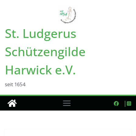
Zum
Inhalt
springen
St. Ludgerus
Schützengilde
Harwick e.V.
seit 1654