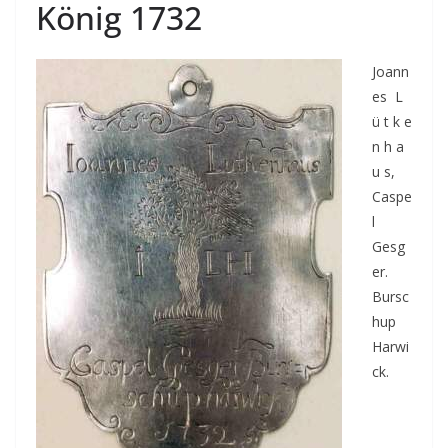
König 1732
Joann
es L
ü t k e
n h a
u s,
Caspe
l
Gesg
er.
Bursc
hup
Harwi
ck.