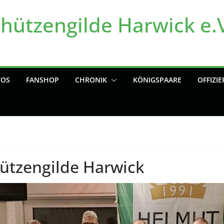
chützengilde Harwick e.
TOS
FANSHOP
CHRONIK
KÖNIGSPAARE
OFFIZIE
hützengilde Harwick