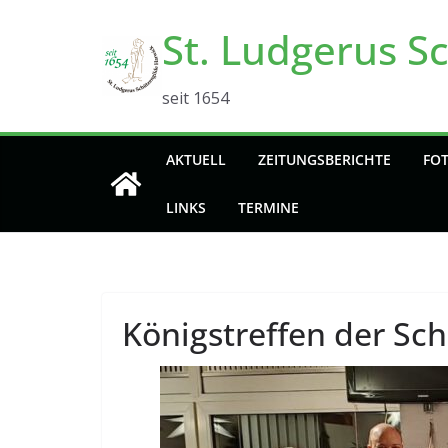
Zum
St. Ludgerus S
Inhalt
springen
seit 1654
AKTUELL
ZEITUNGSBERICHTE
FO
LINKS
TERMINE
Königstreffen der Sc