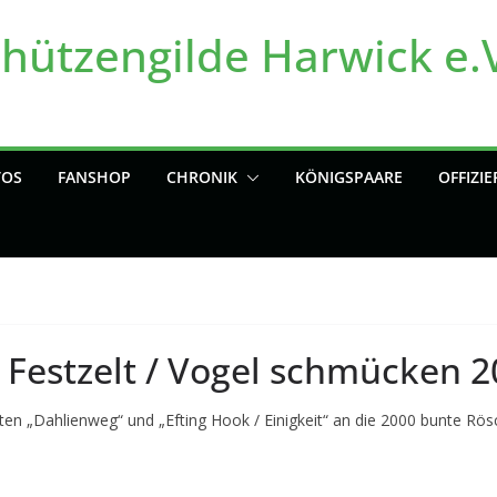
chützengilde Harwick e.
TOS
FANSHOP
CHRONIK
KÖNIGSPAARE
OFFIZIE
Festzelt / Vogel schmücken 2
en „Dahlienweg“ und „Efting Hook / Einigkeit“ an die 2000 bunte Rös