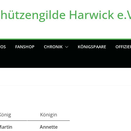
chützengilde Harwick e.
TOS
FANSHOP
CHRONIK
KÖNIGSPAARE
OFFIZIE
König
Königin
artin
Annette