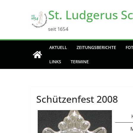
Zum
St. Ludgerus S
Inhalt
springen
seit 1654
AKTUELL
ZEITUNGSBERICHTE
FO
LINKS
TERMINE
Schützenfest 2008
M