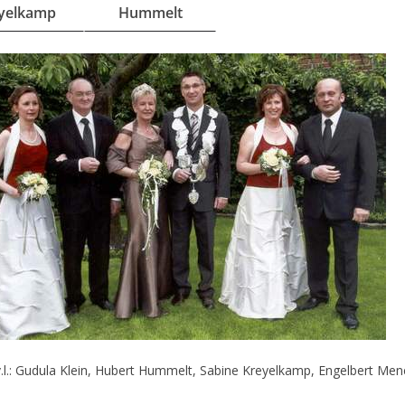
yelkamp
Hummelt
.l.: Gudula Klein, Hubert Hummelt, Sabine Kreyelkamp, Engelbert Men