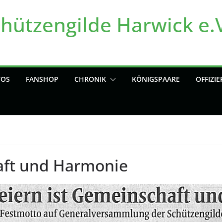
chützengilde Harwick e.
TOS
FANSHOP
CHRONIK
KÖNIGSPAARE
OFFIZIE
aft und Harmonie