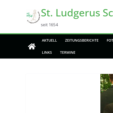
Zum
St. Ludgerus S
Inhalt
springen
seit 1654
AKTUELL
ZEITUNGSBERICHTE
FO
LINKS
TERMINE