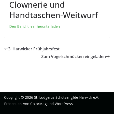
Clownerie und
Handtaschen-Weitwurf
Den Bericht hier herunterladen
3. Harwicker Frühjahrsfest
Zum Vogelschmücken eingeladen
Copyright © 2026
St. Ludgerus Schützengilde Harwick e.V.
.
Präsentiert von
ColorMag
und
WordPress
.