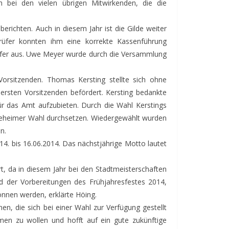
h bei den vielen übrigen Mitwirkenden, die die
erichten. Auch in diesem Jahr ist die Gilde weiter
prüfer konnten ihm eine korrekte Kassenführung
üfer aus. Uwe Meyer wurde durch die Versammlung
rsitzenden. Thomas Kersting stellte sich ohne
sten Vorsitzenden befördert. Kersting bedankte
ür das Amt aufzubieten. Durch die Wahl Kerstings
 geheimer Wahl durchsetzen. Wiedergewählt wurden
n.
. bis 16.06.2014. Das nächstjährige Motto lautet
t, da in diesem Jahr bei den Stadtmeisterschaften
nd der Vorbereitungen des Frühjahresfestes 2014,
onnen werden, erklärte Höing.
n, die sich bei einer Wahl zur Verfügung gestellt
men zu wollen und hofft auf ein gute zukünftige