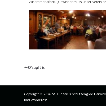
Zusammenarbeit. „Gewinner muss unser Verein sein
O’zapft is
Copyright © 2026
St. Ludgerus Schützengilde Harwick 
und
WordPress
.