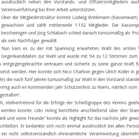
ausdrücklich neben den Vorstands- und Offiziersmitgliedern auc
Vereinsverführung bei Ihrer Arbeit unterstützen.
Über die Mitgliederstruktur konnte Ludwig Brinkmann (Kassenwart) b
gewachsen und zählt mittlerweile 1.132 Mitglieder. Die Kassen
bescheinigen und Jörg Schlabach schied danach turnusmäßig als Pr
als sein Nachfolger gewählt.
Nun kam es zu der mit Spannung erwarteten Wahl des ersten Vo
Gegenkandidaten zur Wahl und wurde mit 94 zu 12 Stimmen zum er
s entgegengebrachte vertrauen und sicherte zu seine ganze Kraft f
etzt werden. Hier konnte sich Nico Charbon gegen Ulrich Koller in
e) die nach fünf Jahren turnusmäßig zur Wahl in den Vorstand stande
mmig auch im kommenden Jahr Schützenfest zu feiern, nämlich vom 14
gestalten“.
 stellvertretend für die Erfolge der Schießgruppe des Vereins geehr
ht werden konnte. Udo Höing berichtete anschließend über den Sta
ank und seine Freunde“ konnte als Highlight für das nächste Jahr gew
ließen. Er bedankte sich noch einmal ausdrücklich bei allen Persone
sei nicht selbstverständlich ehrenamtliche Verantwortung überneh