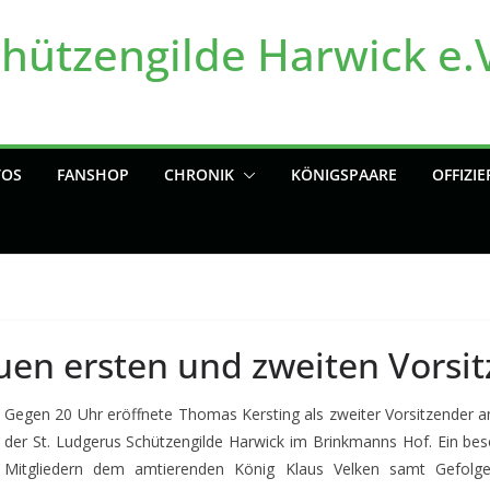
chützengilde Harwick e.
TOS
FANSHOP
CHRONIK
KÖNIGSPAARE
OFFIZIE
en ersten und zweiten Vorsi
Gegen 20 Uhr eröffnete Thomas Kersting als zweiter Vorsitzende
der St. Ludgerus Schützengilde Harwick im Brinkmanns Hof. Ein be
Mitgliedern dem amtierenden König Klaus Velken samt Gefolg