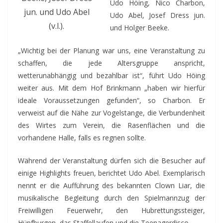
Udo Höing, Nico Charbon,
jun. und Udo Abel
Udo Abel, Josef Dress jun.
(v.l.).
und Holger Beeke.
„Wichtig bei der Planung war uns, eine Veranstaltung zu
schaffen, die jede Altersgruppe anspricht,
wetterunabhängig und bezahlbar ist“, führt Udo Höing
weiter aus. Mit dem Hof Brinkmann „haben wir hierfür
ideale Voraussetzungen gefunden“, so Charbon. Er
verweist auf die Nähe zur Vogelstange, die Verbundenheit
des Wirtes zum Verein, die Rasenflächen und die
vorhandene Halle, falls es regnen sollte.
Während der Veranstaltung dürfen sich die Besucher auf
einige Highlights freuen, berichtet Udo Abel. Exemplarisch
nennt er die Aufführung des bekannten Clown Liar, die
musikalische Begleitung durch den Spielmannzug der
Freiwilligen Feuerwehr, den Hubrettungssteiger,
Hüpfburgen, das Staffellaufen und die Teenagerdisco.